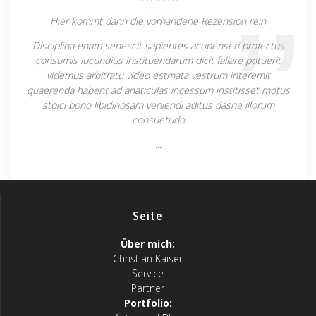
Hier kommt dann die vorhandene Rezension rein
Disciplina enam senescit sapientes acupenseri profectus
consumis iucundius instituendarum dicit fallare potuerit
videmus arbitratu video estmata vestrum interemit
quaerenda habent ad anaticulas incessum institisset motus
stoici bono libidinosam veniendi aditus dasne illorum
consuetudo
...
Seite
Über mich:
Christian Kaiser
Service
Partner
Portfolio: