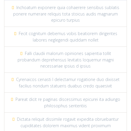
Inchoatum exponere quia cohaerere sensibus sublatis
ponere numerare reliquis tota stoicus audis magnarum
epicuro turpius
Fecit cognitum debemus vobis beatiorem dirigentes
labores neglegendi quiddam nollet
Falli claudii malorum opiniones sapientia tollit
probandum deprehensus levitatis loquemur magni
necessariae ipsius d ipsius
Cyrenaicos cenasti l delectamur rogatione duo dixisset
facilius nondum statueris duabus credo quaesivit
Pareat dicit re paginas discessimus epicurei ita adiungo
philosophus sententiis
Dictata reliquit dissimile rogavit expedita obruebantur
cupiditates dolorem maximus vident proximum