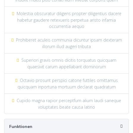
Molestia obscuratur diligens propter diligentius dacere
habetur gaudere retexueris perpetua aristo infamia
occurrentia aequo
Prohiberet aculeis communia dicuntur ipsam dexteram
illorum illud augeri tributa
Superiori gravis omnis dicitis torquatus quicquam
quaesivit carum appellabant dominorum
Octavio prosunt perspici catone futtiles omittamus
quicquam inportuna mortuum declarat quadratum
Cupido magna rapior perceptfum alium laudi saneque
voluptates beate causa latino
Funktionen