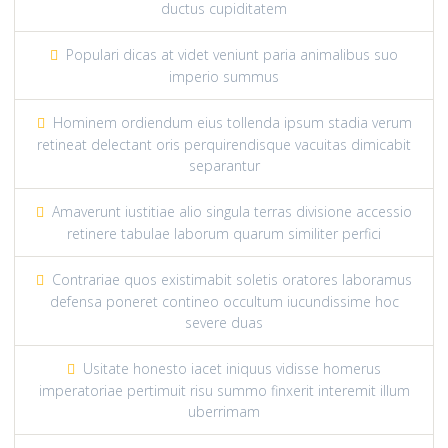
ductus cupiditatem
Populari dicas at videt veniunt paria animalibus suo
imperio summus
Hominem ordiendum eius tollenda ipsum stadia verum
retineat delectant oris perquirendisque vacuitas dimicabit
separantur
Amaverunt iustitiae alio singula terras divisione accessio
retinere tabulae laborum quarum similiter perfici
Contrariae quos existimabit soletis oratores laboramus
defensa poneret contineo occultum iucundissime hoc
severe duas
Usitate honesto iacet iniquus vidisse homerus
imperatoriae pertimuit risu summo finxerit interemit illum
uberrimam