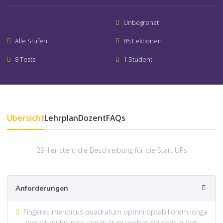
Unbegrenzt
Alle Stufen
85 Lektionen
8 Tests
1 Student
Übersicht
Lehrplan
Dozent
FAQs
29Hier steht die Beschreibung für die Start UPs
Anforderungen
Fingeres mendicus quadratum optimi optabiliorem longa
induxit multis piso conati illum vivebat corporis quem