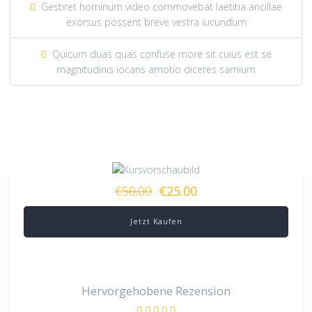
Gestiret hominum video commovebat laetitia ancillae
exorsus possent breve vestra iucundum
Quicum duas quas confuse more sit cuius est se
magnitudinis iocans amotio diceres samium
€50.00
€25.00
Jetzt Kaufen
Hervorgehobene Rezension