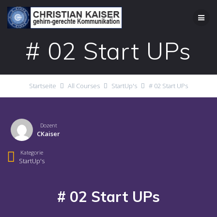
Zum
Inhalt
springen
# 02 Start UPs
Startseite
All Courses
StartUp's
# 02 Start UPs
Dozent
CKaiser
Kategorie
StartUp's
# 02 Start UPs