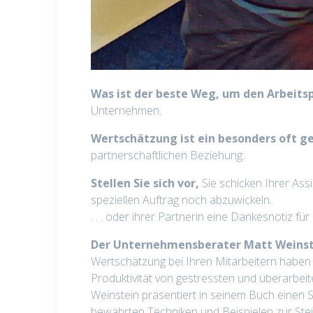
Was ist der beste Weg, um den Arbeitsp
Unternehmen.
Wertschätzung ist ein besonders oft 
partnerschaftlichen Beziehung.
Stellen Sie sich vor,
Sie schicken Ihrer Ass
speziellen Auftrag noch abzuwickeln.
. . . oder ihrer Partnerin eine Dankesnotiz fü
Der Unternehmensberater Matt Weinste
Wertschätzung bei Ihren Mitarbeitern haben 
Produktivität von gestressten und überarbeite
Weinstein präsentiert in seinem Buch einen S
bewährten Techniken und Beispielen zur Stei