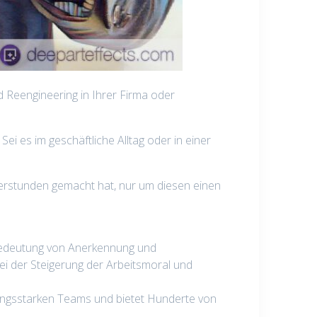
 Reengineering in Ihrer Firma oder
i es im geschäftliche Alltag oder in einer
berstunden gemacht hat, nur um diesen einen
edeutung von Anerkennung und
ei der Steigerung der Arbeitsmoral und
stungsstarken Teams und bietet Hunderte von