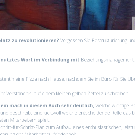
latz zu revolutionieren?
Vergessen Sie Restrukturierung und
genutztes Wort im Verbindung mit
Beziehungsmanagement. Se
istentin eine Pizza nach Hause, nachdem Sie im Büro für Sie Ü
r ihr Verständnis, auf einem kleinen gelben Zettel zu schreiben!
in mach in diesem Buch sehr deutlich,
welche wichtige B
und beschreibt eindrucksvoll welche entscheidende Rolle das b
ten Mitarbeitern spielt.
chritt-für-Schritt-Plan zum Aufbau eines enthusiastischen, lei
gerung der Mitarbeiterzufriedenheit.