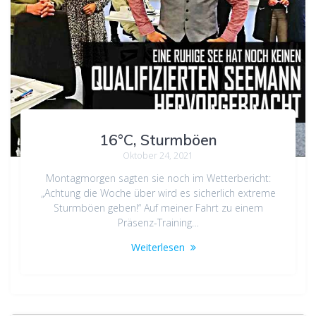
16°C, Sturmböen
Oktober 24, 2021
Montagmorgen sagten sie noch im Wetterbericht:
„Achtung die Woche über wird es sicherlich extreme
Sturmböen geben!“ Auf meiner Fahrt zu einem
Präsenz-Training…
Weiterlesen