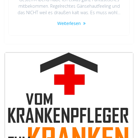
mitbekommen. Regelrechtes Gänsehautfeeling und
das NICHT weil es draußen kalt was. Es muss wohl…
Weiterlesen