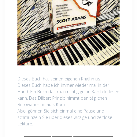
Dieses Buch hat seinen eigenen Rhythmus.
Dieses Buch habe ich immer wieder mal in der
Hand. Ein Buch das man richtig gut in Kapiteln lesen
kann. Das Dilbert Prinzip nimmt den täglichen
Bürowahnsinn aufs Korn.
Also, gönnen Sie sich einmal eine Pause und
schmunzeln Sie über dieses witzige und zeitlose
Lektüre.