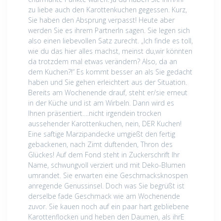
zu liebe auch den Karottenkuchen gegessen. Kurz,
Sie haben den Absprung verpasst! Heute aber
werden Sie es ihrem PartnerIn sagen. Sie legen sich
also einen liebevollen Satz zurecht. „Ich finde es toll,
wie du das hier alles machst, meinst du,wir könnten
da trotzdem mal etwas verändern? Also, da an
dem Kuchen?!“ Es kommt besser an als Sie gedacht
haben und Sie gehen erleichtert aus der Situation.
Bereits am Wochenende drauf, steht er/sie erneut
in der Küche und ist am Wirbeln. Dann wird es
Ihnen präsentiert….nicht irgendein trocken
aussehender Karottenkuchen, nein, DER Kuchen!
Eine saftige Marzipandecke umgießt den fertig
gebackenen, nach Zimt duftenden, Thron des
Glückes! Auf dem Fond steht in Zuckerschrift Ihr
Name, schwungvoll verziert und mit Deko-Blumen
umrandet. Sie erwarten eine Geschmacksknospen
anregende Genussinsel. Doch was Sie begrüßt ist
derselbe fade Geschmack wie am Wochenende
zuvor. Sie kauen noch auf ein paar hart gebliebene
Karottenflocken und heben den Daumen, als ihrE