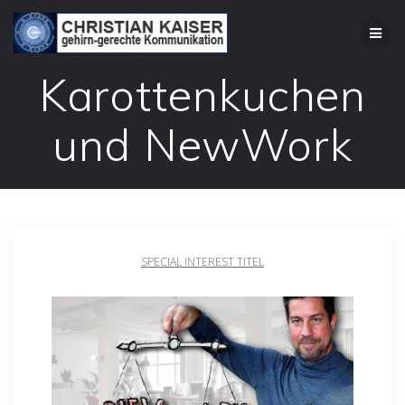
Zum
Inhalt
springen
Karottenkuchen
und NewWork
SPECIAL INTEREST TITEL